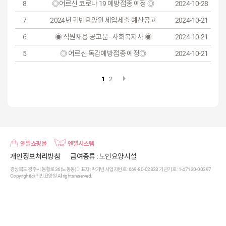
8
◎어르신 코로나 19 예방접종 예정 ◎
2024-10-28
7
2024년 귀빈요양원 세입세출 예산공고
2024-10-21
6
◉ 직원채용 공고문 - 사회복지사 ◉
2024-10-21
5
◎ 어르신 독감예방접종 예정◎
2024-10-21
1
2
엔젤쇼핑몰
엔젤시스템
개인정보처리방침
급여종류
: 노인요양시설
경상북도 경주시 봉황로 36(노동동) 대표자 : 박기빈 사업자번호 : 669-80-02833 기관기호 : 1-47130-00397
Copyright(c) 귀빈요양원 All rights reserved.