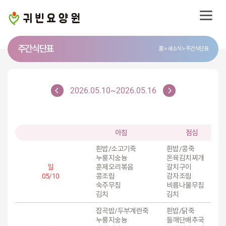
주간식단표
홈
새소식
주간식단표
2026.05.10~2026.05.16
아침
점심
흰밥/소고기죽
흰밥/콩죽
누룽지숭늉
돈육김치찌개
일
훈제오리볶음
갈치구이
05/10
콩조림
감자조림
숙주무침
비름나물무침
김치
김치
잡곡밥/두부계란죽
흰밥/닭죽
누룽지숭늉
들깨단배추국