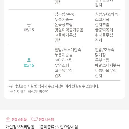
김치
김치
잡곡밥/콩죽
흰밥/단호박죽
누룽지숭늉
소고기국
금
돈육장조림
갈치조림
05/15
맛살미역줄기볶음
궁중떡볶이
고들빼기무침
취나물무침
김치
김치
흰밥/두부계란죽
흰밥/호두죽
누룽지숭늉
닭개장
토
코다리조림
두부조림
05/16
우엉조림
메알소세지볶음
고추잎무침
비름나물무침
김치
김치
- 위 식단표는 시설 및 식자재 수급 사정에 따라 변경될 수 있습니다.
- 원산지 표기: 작성자 : 박주명
엔젤쇼핑몰
엔젤시스템
개인정보처리방침
급여종류
: 노인요양시설