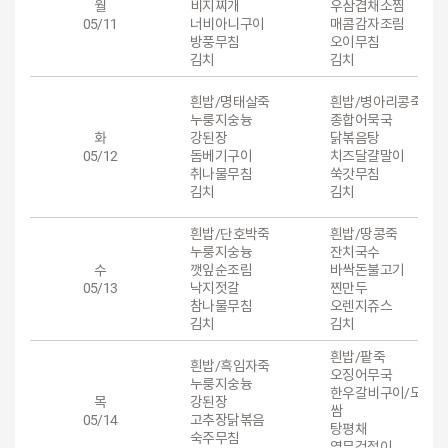
월
비지찌개
우삼겹채소찜
05/11
너비아니구이
매콤감자조림
방풍무침
오이무침
김치
김치
흰밥/명태살죽
흰밥/병아리콩죽
누룽지숭늉
종합어묵국
화
강된장
닭볶음탕
05/12
돔베기구이
치즈달걀말이
취나물무침
쑥갓무침
김치
김치
흰밥/단호박죽
흰밥/땅콩죽
누룽지숭늉
잔치국수
수
깻잎순조림
바싹돈불고기
05/13
낙지젓갈
찐만두
참나물무침
오렌지쥬스
김치
김치
흰밥/팥죽
흰밥/흑임자죽
오징어무국
누룽지숭늉
한우갈비구이/모듬
목
강된장
쌈
05/14
고추장닭볶음
탕평채
숙주무침
열무겉절이