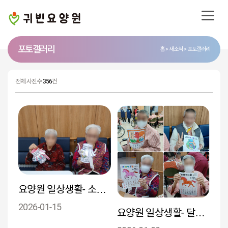
포토 갤러리
홈
새소식
포토갤러리
전체 사진수
356
건
요양원 일상생활- 소원등 만들기
2026-01-15
요양원 일상생활- 달력만들기