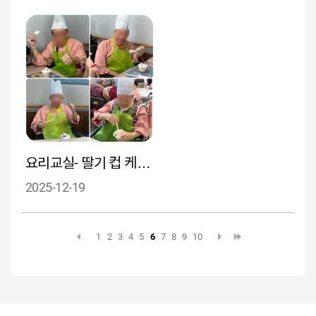
요리교실- 딸기 컵 케이크 만들기
2025-12-19
1
2
3
4
5
6
7
8
9
10