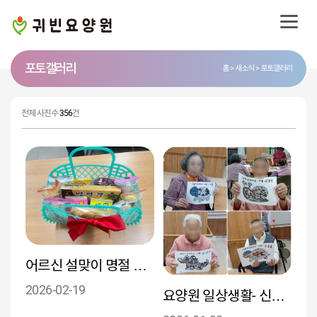
포토 갤러리
홈
새소식
포토갤러리
전체 사진수
356
건
어르신 설맞이 명절 선물 패키지
2026-02-19
요양원 일상생활- 신문지 모자이크