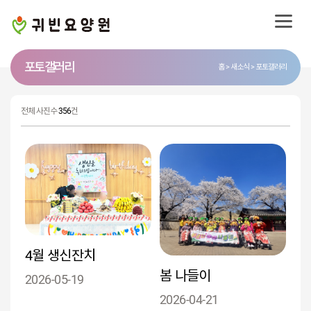
포토 갤러리
홈
새소식
포토갤러리
전체 사진수
356
건
4월 생신잔치
봄 나들이
2026-05-19
2026-04-21