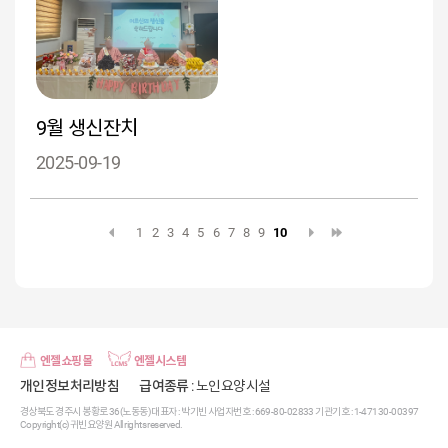
9월 생신잔치
2025-09-19
1
2
3
4
5
6
7
8
9
10
엔젤쇼핑몰
엔젤시스템
개인정보처리방침
급여종류
: 노인요양시설
경상북도 경주시 봉황로 36(노동동) 대표자 : 박기빈 사업자번호 : 669-80-02833 기관기호 : 1-47130-00397
Copyright(c) 귀빈요양원 All rights reserved.